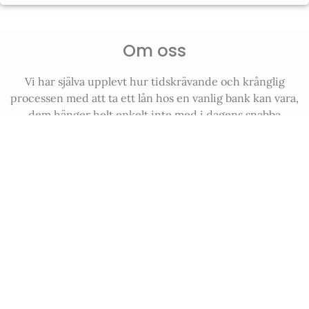
Om oss
Vi har själva upplevt hur tidskrävande och krånglig
processen med att ta ett lån hos en vanlig bank kan vara,
dem hänger helt enkelt inte med i dagens snabba
samhälle. Vår vision är därför att kunna erbjuda en
plattform där man, snabbt och enkelt, kan jämföra olika
typer av lån.
Meny
FÖRETAGSLÅN
ARTIKLAR